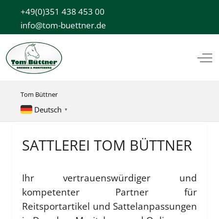
+49(0)351 438 453 00
info@tom-buettner.de
Off
Tom Büttner
Deutsch
▼
SATTLEREI TOM BÜTTNER
Ihr vertrauenswürdiger und
kompetenter Partner für
Reitsportartikel und Sattelanpassungen