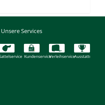
Unsere Services
Sattelservice
Kundenservice
Verleihservice
Ausstattung
Ei
Fu