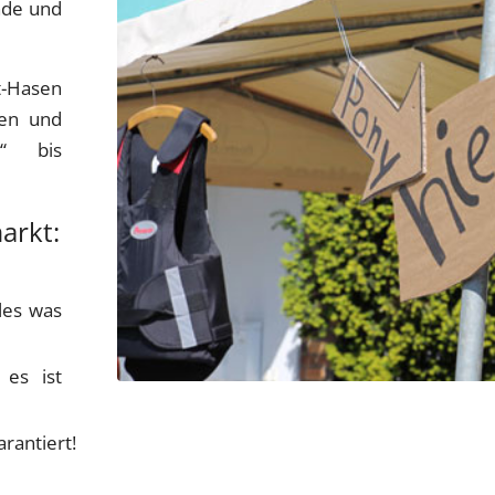
nde und
t-Hasen
ten und
s“ bis
arkt:
lles was
es ist
rantiert!