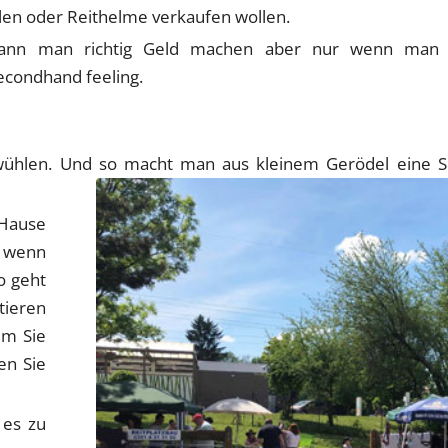
illen oder Reithelme verkaufen wollen.
kann man richtig Geld machen aber nur wenn man sie
econdhand feeling.
u wühlen. Und so macht man aus kleinem Gerödel eine S
 Hause
r wenn
o geht
tieren
em Sie
en Sie
 es zu