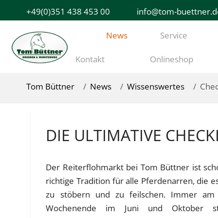
+49(0)351 438 453 00
info@tom-buettner.d
News
Service
Kontakt
Onlineshop
Tom Büttner
News
Wissenswertes
Chec
DIE ULTIMATIVE CHEC
Der
Reiterflohmarkt bei Tom Büttner
ist sch
richtige Tradition für alle Pferdenarren, die e
zu stöbern und zu feilschen. Immer am 
Wochenende im Juni und Oktober s