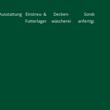
Ausstattung
Einstreu- &
Decken-
Sonder-
Fi
Futterlager
wäscherei
anfertigungen