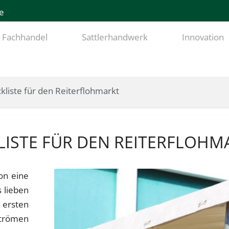
e
Fachhandel
Sattlerhandwerk
Innovation
kliste für den Reiterflohmarkt
KLISTE FÜR DEN REITERFLOHM
on eine
s lieben
ersten
trömen