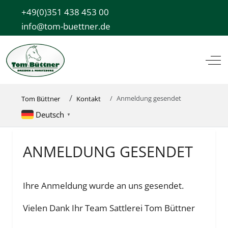
+49(0)351 438 453 00
info@tom-buettner.de
Off
Anmeldung gesendet
Tom Büttner
Kontakt
Deutsch
▼
ANMELDUNG GESENDET
Ihre Anmeldung wurde an uns gesendet.
Vielen Dank Ihr Team Sattlerei Tom Büttner