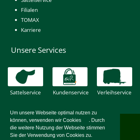
Filialen
TOMAX
Karriere
Unsere Services
Sattelservice
Kundenservice
Verleihservice
Um unsere Webseite optimal nutzen zu
können, verwenden wir Cookies
. Durch
Impressum
-
Datenschutz
-
Sitemap
-
AGB
-
Widerrufsrecht
die weitere Nutzung der Webseite stimmen
Sie der Verwendung von Cookies zu.
Sie finden uns auch bei: